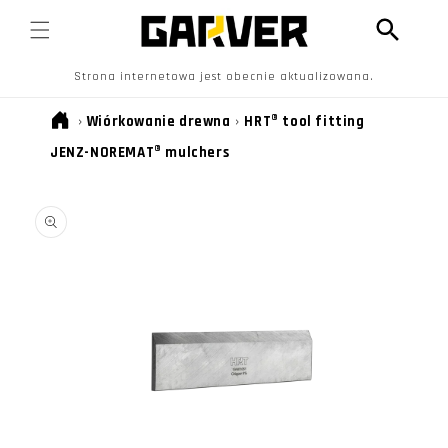
PRZEJDŹ
DO
TREŚCI
Strona internetowa jest obecnie aktualizowana.
›
Wiórkowanie drewna
›
HRT® tool fitting
JENZ-NOREMAT® mulchers
POMIŃ, ABY
PRZEJŚĆ DO
INFORMACJI
O
PRODUKCIE