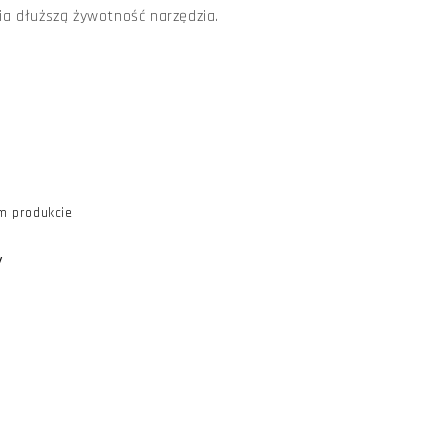
a dłuższą żywotność narzędzia.
m produkcie
y