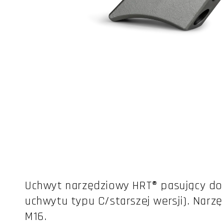
Otwórz
multimedia
1
w
oknie
modalnym
Uchwyt narzędziowy HRT® pasujący do 
uchwytu typu C/starszej wersji). Nar
M16.