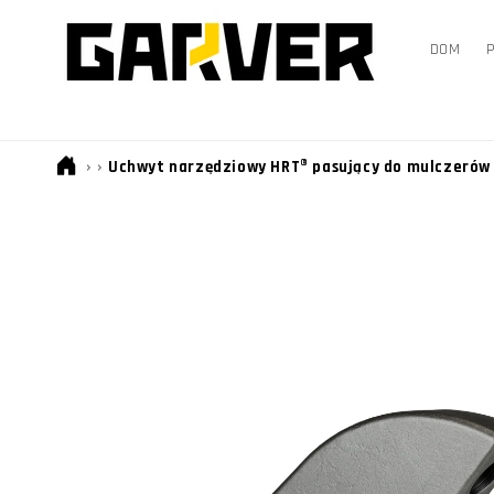
PRZEJDŹ
DO
TREŚCI
DOM
›
›
Uchwyt narzędziowy HRT® pasujący do mulczerów F
POMIŃ, ABY
PRZEJŚĆ DO
INFORMACJI
O
PRODUKCIE