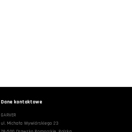
Dane kontaktowe
GARVER
ul. Michała Wywiórskiego 23
78-500 Drawsko Pomorskie, Polska