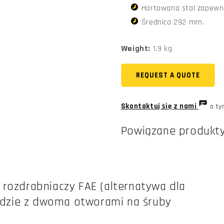
Hartowana stal zapewni
Średnica 292 mm.
Weight:
1.9 kg
REQUEST A QUOTE
Skontaktuj się z nami
o ty
Powiązane produkt
rozdrabniaczy FAE (alternatywa dla
zędzie z dwoma otworami na śruby