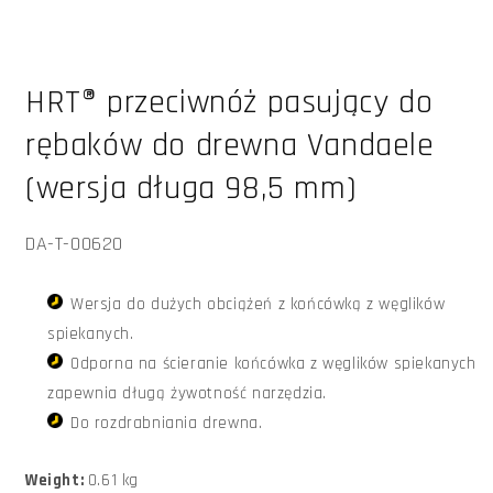
Otwórz
multimedia
HRT® przeciwnóż pasujący do
1
w
oknie
rębaków do drewna Vandaele
modalnym
(wersja długa 98,5 mm)
SKU:
DA-T-00620
Wersja do dużych obciążeń z końcówką z węglików
spiekanych.
Odporna na ścieranie końcówka z węglików spiekanych
zapewnia długą żywotność narzędzia.
Do rozdrabniania drewna.
Weight:
0.61 kg