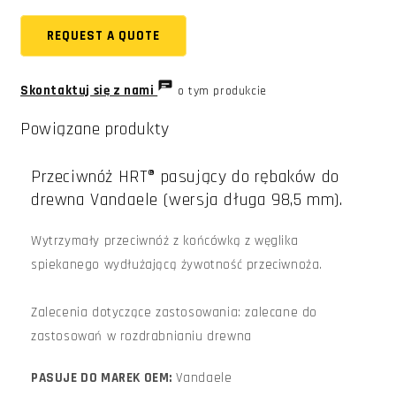
REQUEST A QUOTE
Skontaktuj się z nami
o tym produkcie
Powiązane produkty
Przeciwnóż HRT® pasujący do rębaków do
drewna Vandaele (wersja długa 98,5 mm).
Wytrzymały przeciwnóż z końcówką z węglika
spiekanego wydłużającą żywotność przeciwnoża.
Zalecenia dotyczące zastosowania: zalecane do
zastosowań w rozdrabnianiu drewna
PASUJE DO MAREK OEM:
Vandaele