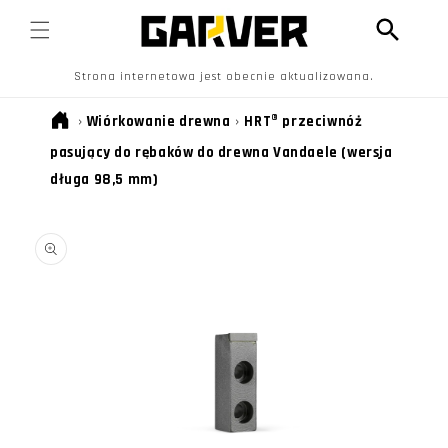
PRZEJDŹ
DO
TREŚCI
Strona internetowa jest obecnie aktualizowana.
›
Wiórkowanie drewna
›
HRT® przeciwnóż
pasujący do rębaków do drewna Vandaele (wersja
długa 98,5 mm)
POMIŃ, ABY
PRZEJŚĆ DO
INFORMACJI
O
PRODUKCIE