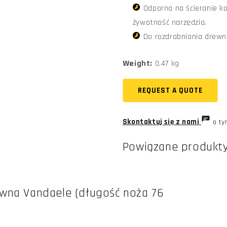
Odporna na ścieranie k
żywotność narzędzia.
Do rozdrabniania drewn
Weight:
0.47 kg
REQUEST A QUOTE
Skontaktuj się z nami
o ty
Powiązane produkt
wna Vandaele (długość noża 76