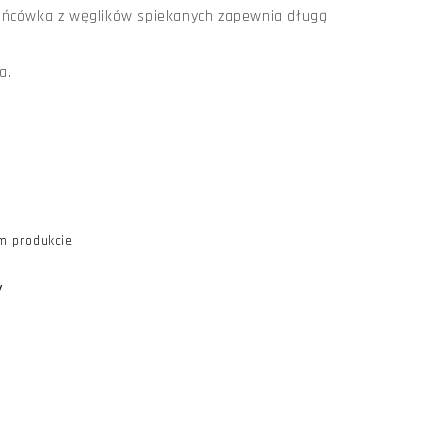
ońcówka z węglików spiekanych zapewnia długą
a.
m produkcie
y