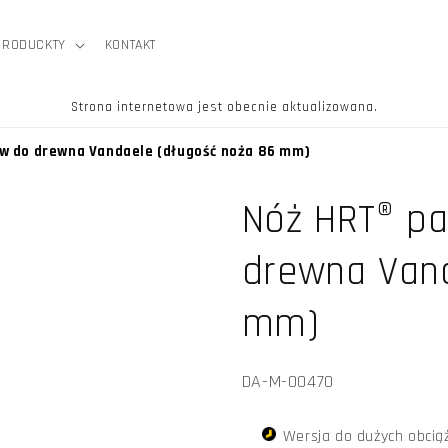
PRODUCKTY
KONTAKT
Strona internetowa jest obecnie aktualizowana.
ów do drewna Vandaele (długość noża 86 mm)
Nóż HRT® pa
drewna Vand
mm)
SKU:
DA-M-00470
Wersja do dużych obcią