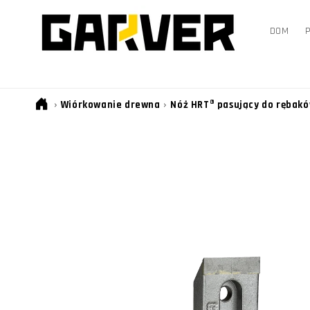
PRZEJDŹ
DO
TREŚCI
DOM
›
›
Wiórkowanie drewna
Nóż HRT® pasujący do rębak
POMIŃ, ABY
PRZEJŚĆ DO
INFORMACJI
O
PRODUKCIE