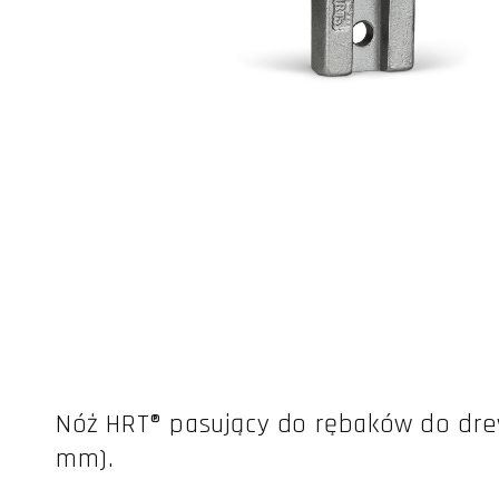
Otwórz
multimedia
1
w
oknie
modalnym
Nóż HRT® pasujący do rębaków do dre
mm).