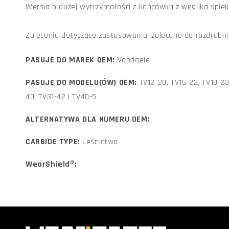
Wersja o dużej wytrzymałości z końcówką z węglika spie
Zalecenia dotyczące zastosowania: zalecane do rozdrabn
PASUJE DO MAREK OEM:
Vandaele
PASUJE DO MODELU(ÓW) OEM:
TV12-20, TV16-22, TV18-23
40, TV31-42 i TV40-5
ALTERNATYWA DLA NUMERU OEM:
CARBIDE TYPE:
Leśnictwo
WearShield®: