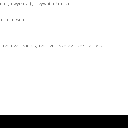
kanego wydłużającą żywotność noża.
iania drewna.
, TV20-23, TV18-26, TV20-26, TV22-32, TV25-32, TV27-