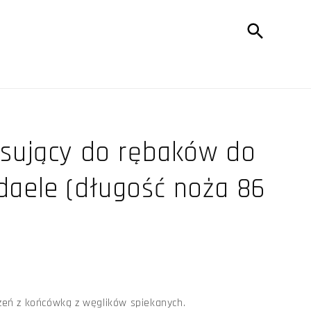
sujący do rębaków do
aele (długość noża 86
żeń z końcówką z węglików spiekanych.