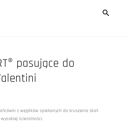
RT® pasujące do
alentini
ońcówki z węglików spiekanych do kruszenia skał.
ysokiej ścieralności.