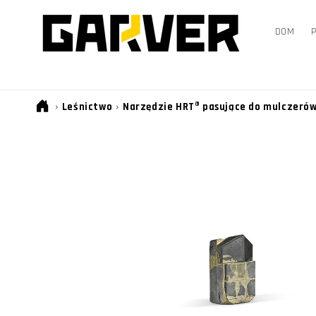
PRZEJDŹ
DO
TREŚCI
DOM
›
›
Leśnictwo
Narzędzie HRT® pasujące do mulczerów
POMIŃ, ABY
PRZEJŚĆ DO
INFORMACJI
O
PRODUKCIE