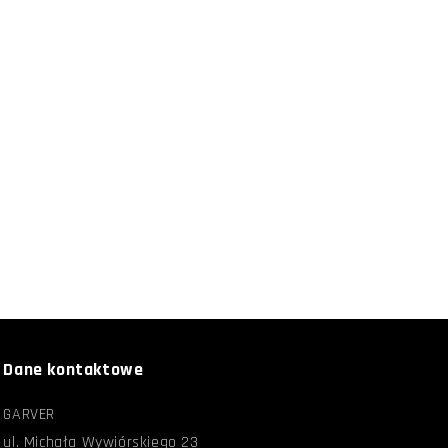
Dane kontaktowe
GARVER
ul. Michała Wywiórskiego 23