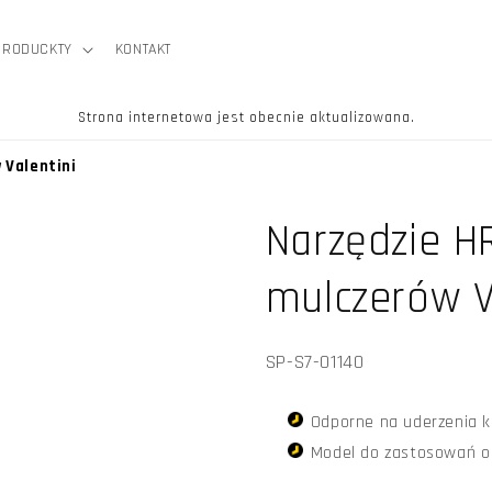
PRODUCKTY
KONTAKT
Strona internetowa jest obecnie aktualizowana.
 Valentini
Narzędzie H
mulczerów V
SKU:
SP-S7-01140
Odporne na uderzenia k
Model do zastosowań o w