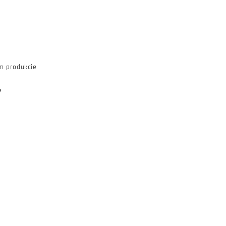
m produkcie
y