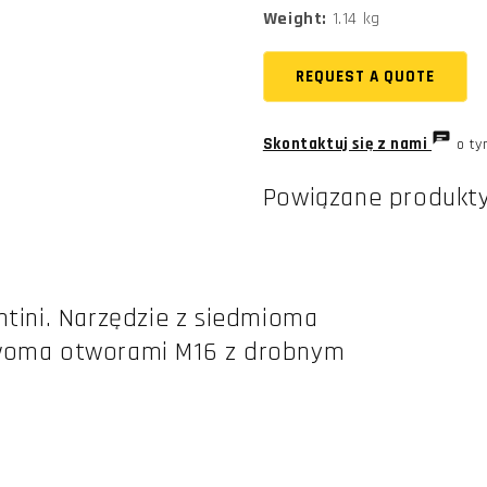
Weight:
1.14 kg
REQUEST A QUOTE
Skontaktuj się z nami
o ty
Powiązane produkt
ntini. Narzędzie z siedmioma
dwoma otworami M16 z drobnym