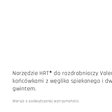
Otwórz
multimedia
1
w
oknie
modalnym
Narzędzie HRT® do rozdrabniaczy Vale
końcówkami z węglika spiekanego i 
gwintem.
Wersja o podwyższonej wytrzymałości.