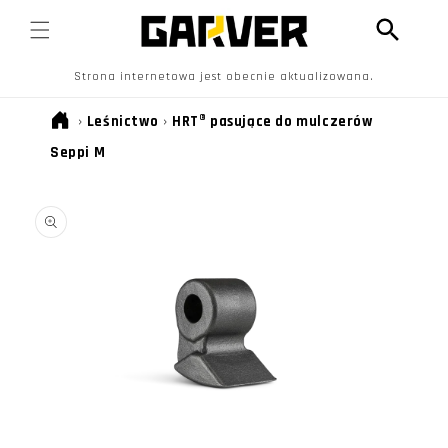
PRZEJDŹ
DO
TREŚCI
Strona internetowa jest obecnie aktualizowana.
›
Leśnictwo
›
HRT® pasujące do mulczerów
Seppi M
POMIŃ, ABY
PRZEJŚĆ DO
INFORMACJI
O
PRODUKCIE