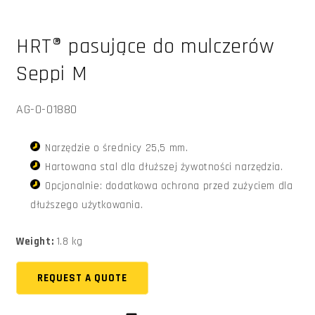
Otwórz
multimedia
HRT® pasujące do mulczerów
1
w
oknie
Seppi M
modalnym
SKU:
AG-0-01880
Narzędzie o średnicy 25,5 mm.
Hartowana stal dla dłuższej żywotności narzędzia.
Opcjonalnie: dodatkowa ochrona przed zużyciem dla
dłuższego użytkowania.
Weight:
1.8 kg
REQUEST A QUOTE