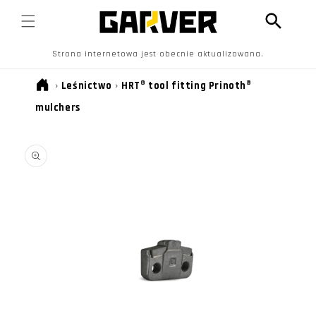
PRZEJDŹ
DO
TREŚCI
Strona internetowa jest obecnie aktualizowana.
›
Leśnictwo
›
HRT® tool fitting Prinoth®
mulchers
POMIŃ, ABY
PRZEJŚĆ DO
INFORMACJI
O
PRODUKCIE