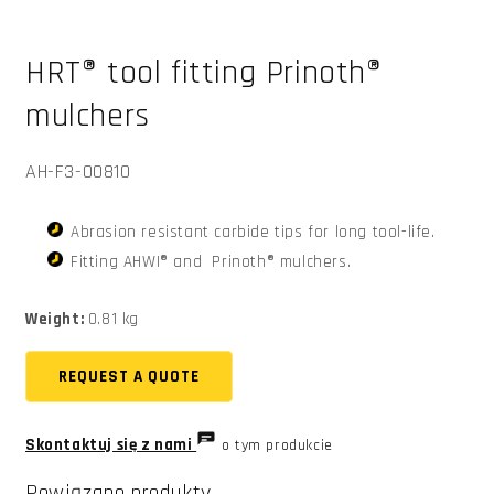
Otwórz
multimedia
HRT® tool fitting Prinoth®
1
w
oknie
mulchers
modalnym
SKU:
AH-F3-00810
Abrasion resistant carbide tips for long tool-life.
Fitting AHWI® and Prinoth® mulchers.
Weight:
0.81 kg
REQUEST A QUOTE
Skontaktuj się z nami
o tym produkcie
Powiązane produkty