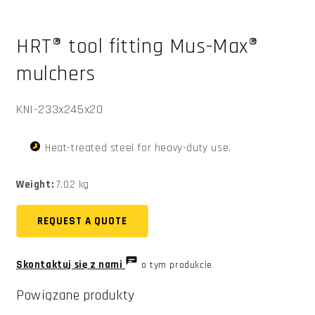
Otwórz
multimedia
HRT® tool fitting Mus-Max®
1
w
oknie
mulchers
modalnym
SKU:
KNI-233x245x20
Heat-treated steel for heavy-duty use.
Weight:
7.02 kg
REQUEST A QUOTE
Skontaktuj się z nami
o tym produkcie
Powiązane produkty