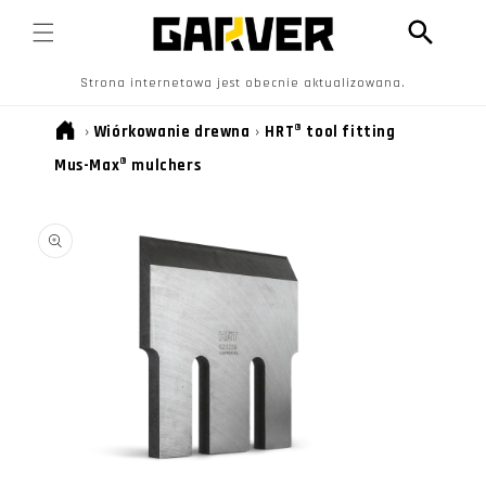
PRZEJDŹ
DO
TREŚCI
Strona internetowa jest obecnie aktualizowana.
›
Wiórkowanie drewna
›
HRT® tool fitting
Mus-Max® mulchers
POMIŃ, ABY
PRZEJŚĆ DO
INFORMACJI
O
PRODUKCIE