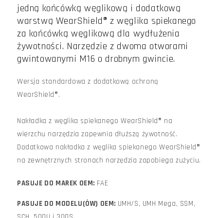
jedną końcówką węglikową i dodatkową
warstwą WearShield® z węglika spiekanego
za końcówką węglikową dla wydłużenia
żywotności. Narzędzie z dwoma otworami
gwintowanymi M16 o drobnym gwincie.
Wersja standardowa z dodatkową ochroną
WearShield®.
Nakładka z węglika spiekanego WearShield® na
wierzchu narzędzia zapewnia dłuższą żywotność.
Dodatkowa nakładka z węglika spiekanego WearShield®
na zewnętrznych stronach narzędzia zapobiega zużyciu.
PASUJE DO MAREK OEM:
FAE
PASUJE DO MODELU(ÓW) OEM:
UMH/S, UMH Mega, SSM,
SCH, 500U i 300S