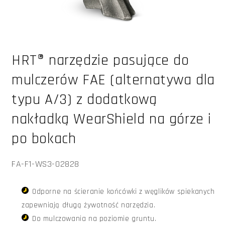
Otwórz
multimedia
HRT® narzędzie pasujące do
1
w
oknie
mulczerów FAE (alternatywa dla
modalnym
typu A/3) z dodatkową
nakładką WearShield na górze i
po bokach
SKU:
FA-F1-WS3-02828
Odporne na ścieranie końcówki z węglików spiekanych
zapewniają długą żywotność narzędzia.
Do mulczowania na poziomie gruntu.