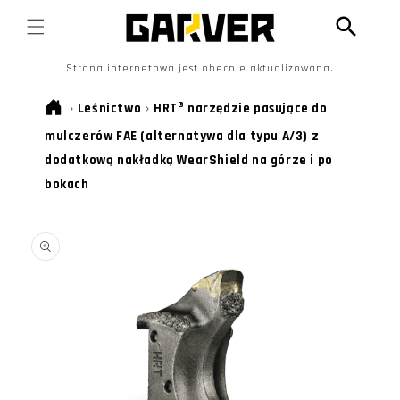
PRZEJDŹ
DO
TREŚCI
Strona internetowa jest obecnie aktualizowana.
›
Leśnictwo
›
HRT® narzędzie pasujące do
mulczerów FAE (alternatywa dla typu A/3) z
dodatkową nakładką WearShield na górze i po
bokach
POMIŃ, ABY
PRZEJŚĆ DO
INFORMACJI
O
PRODUKCIE