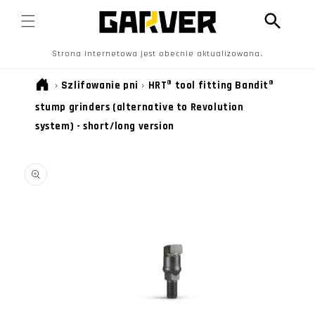
PRZEJDŹ
DO
TREŚCI
Strona internetowa jest obecnie aktualizowana.
›
Szlifowanie pni
›
HRT® tool fitting Bandit®
stump grinders (alternative to Revolution
system) - short/long version
POMIŃ, ABY
PRZEJŚĆ DO
INFORMACJI
O
PRODUKCIE