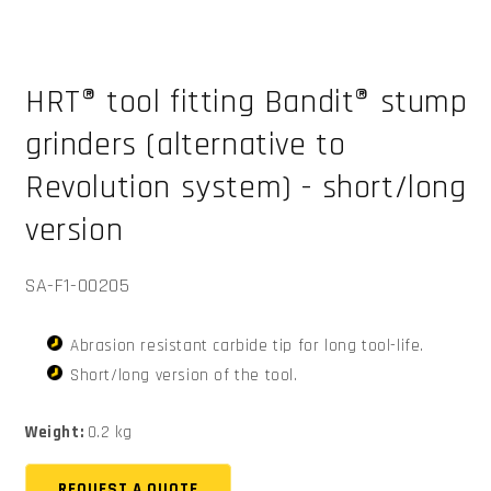
Otwórz
multimedia
HRT® tool fitting Bandit® stump
1
w
oknie
grinders (alternative to
modalnym
Revolution system) - short/long
version
SKU:
SA-F1-00205
Abrasion resistant carbide tip for long tool-life.
Short/long version of the tool.
Weight:
0.2 kg
REQUEST A QUOTE