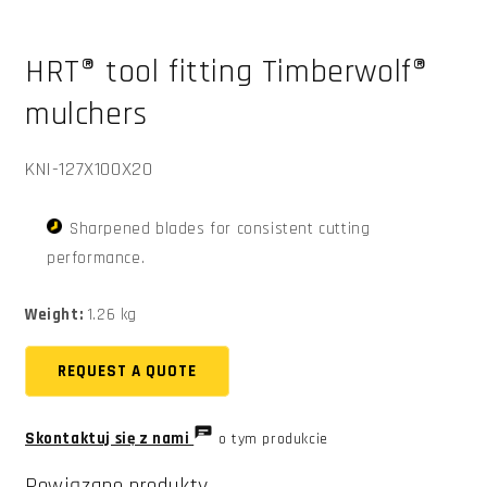
Otwórz
multimedia
HRT® tool fitting Timberwolf®
1
w
oknie
mulchers
modalnym
SKU:
KNI-127X100X20
Sharpened blades for consistent cutting
performance.
Weight:
1.26 kg
REQUEST A QUOTE
Skontaktuj się z nami
o tym produkcie
Powiązane produkty