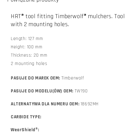
HRT® tool fitting Timberwolf® mulchers. Tool
with 2 mounting holes.
Length: 127 mm
Height: 100 mm
Thickness: 20 mm
2 mounting holes
PASUJE DO MAREK OEM:
Timberwolf
PASUJE DO MODELU(ÓW) OEM:
TW190
ALTERNATYWA DLA NUMERU OEM:
18692MH
CARBIDE TYPE:
WearShield®: