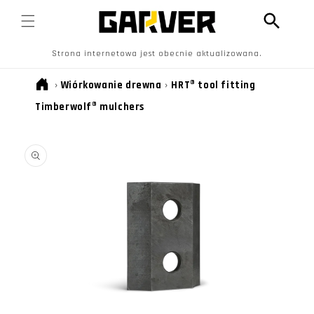
PRZEJDŹ
DO
TREŚCI
Strona internetowa jest obecnie aktualizowana.
›
Wiórkowanie drewna
›
HRT® tool fitting
Timberwolf® mulchers
POMIŃ, ABY
PRZEJŚĆ DO
INFORMACJI
O
PRODUKCIE