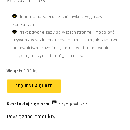
SKU:
AANLAS-F1-00375
Odporna na ścieranie końcówka z węglików
spiekanych.
Przyspawane zęby są wszechstronne i mogą być
używane w wielu zastosowaniach, takich jak leśnictwo,
budownictwo i rozbiórka, górnictwo i tunelowanie,
recykling, utrzymanie dróg i rolnictwo.
Weight:
0.36 kg
REQUEST A QUOTE
Skontaktuj się z nami
o tym produkcie
Powiązane produkty