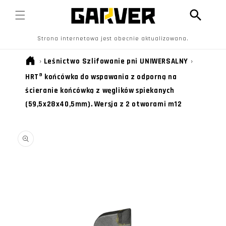
PRZEJDŹ
DO
TREŚCI
Strona internetowa jest obecnie aktualizowana.
›
Leśnictwo
Szlifowanie pni
UNIWERSALNY
›
HRT® końcówka do wspawania z odporną na
ścieranie końcówką z węglików spiekanych
(59,5x28x40,5mm). Wersja z 2 otworami m12
POMIŃ, ABY
PRZEJŚĆ DO
INFORMACJI
O
PRODUKCIE