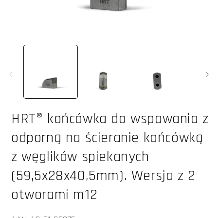
Otwórz
O
multimedia
m
1
2
w
oknie
o
modalnym
m
HRT® końcówka do wspawania z
odporną na ścieranie końcówką
z węglików spiekanych
(59,5x28x40,5mm). Wersja z 2
otworami m12